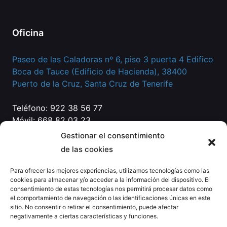
Oficina
Paseo de las Caladoras nº 6, piso 3 puerta 4 Edifico
Boca de Tauce (Edificio de Hacienda), 38400
Puerto de la Cruz, Santa Cruz de Tenerife
Teléfono: 922 38 56 77
Móvil: 668 82 03 23
Correo:
info@eg-abogados.com
Gestionar el consentimiento
de las cookies
Para ofrecer las mejores experiencias, utilizamos tecnologías como las
cookies para almacenar y/o acceder a la información del dispositivo. El
consentimiento de estas tecnologías nos permitirá procesar datos como
el comportamiento de navegación o las identificaciones únicas en este
sitio. No consentir o retirar el consentimiento, puede afectar
negativamente a ciertas características y funciones.