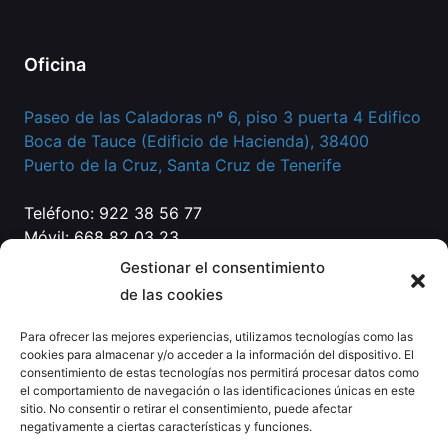
Oficina
Paseo de las Caladoras nº 6, piso 3 puerta 4 Edifico
Boca de Tauce (Edificio de Hacienda), 38400
Puerto de la Cruz, Santa Cruz de Tenerife
Teléfono: 922 38 56 77
Móvil: 668 82 03 23
Correo:
info@eg-abogados.com
Gestionar el consentimiento
de las cookies
Para ofrecer las mejores experiencias, utilizamos tecnologías como las
cookies para almacenar y/o acceder a la información del dispositivo. El
consentimiento de estas tecnologías nos permitirá procesar datos como
el comportamiento de navegación o las identificaciones únicas en este
sitio. No consentir o retirar el consentimiento, puede afectar
negativamente a ciertas características y funciones.