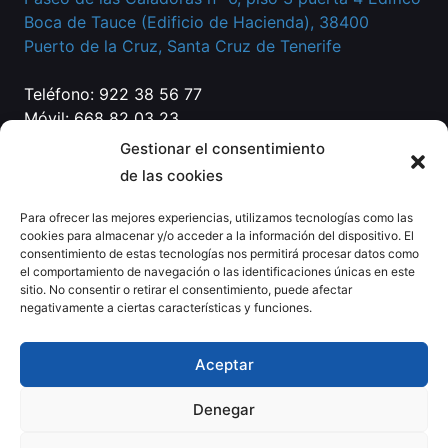
Boca de Tauce (Edificio de Hacienda), 38400
Puerto de la Cruz, Santa Cruz de Tenerife
Teléfono: 922 38 56 77
Móvil: 668 82 03 23
Correo:
info@eg-abogados.com
Gestionar el consentimiento
de las cookies
Para ofrecer las mejores experiencias, utilizamos tecnologías como las
cookies para almacenar y/o acceder a la información del dispositivo. El
consentimiento de estas tecnologías nos permitirá procesar datos como
el comportamiento de navegación o las identificaciones únicas en este
sitio. No consentir o retirar el consentimiento, puede afectar
negativamente a ciertas características y funciones.
Política de
Aviso
Cookies
Accesibilidad
Aceptar
Privacidad
Legal
Denegar
© 2026 EG Abogados · Desarrollado por
Estudio
Kyrie