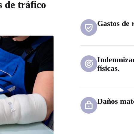
s de tráfico
Gastos de r
Indemnizac
físicas.
Daños mate