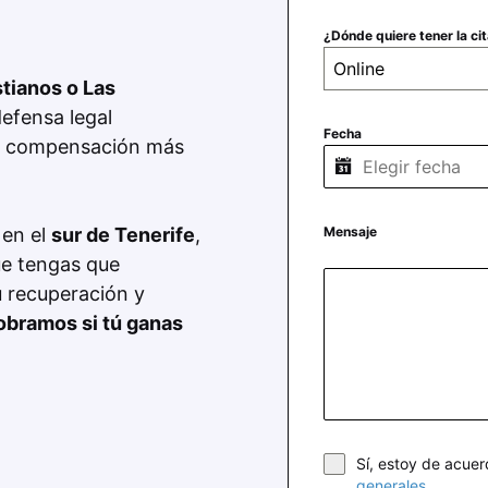
¿Dónde quiere tener la ci
Online
stianos o Las
efensa legal
Fecha
la compensación más
 en el
sur de Tenerife
,
Mensaje
ue tengas que
u recuperación y
obramos si tú ganas
Sí, estoy de acue
generales
.