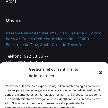
Arona
Oficina
Paseo de las Caladoras nº 6, piso 3 puerta 4 Edifico
Boca de Tauce (Edificio de Hacienda), 38400
Puerto de la Cruz, Santa Cruz de Tenerife
Teléfono: 922 38 56 77
Móvil: 668 82 03 23
Correo:
info@eg-abogados.com
Gestionar el consentimiento
de las cookies
Para ofrecer las mejores experiencias, utilizamos tecnologías como las
cookies para almacenar y/o acceder a la información del dispositivo. El
consentimiento de estas tecnologías nos permitirá procesar datos como
el comportamiento de navegación o las identificaciones únicas en este
sitio. No consentir o retirar el consentimiento, puede afectar
negativamente a ciertas características y funciones.