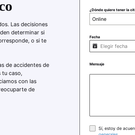
ico
¿Dónde quiere tener la ci
Online
dos. Las decisiones
eden determinar si
Fecha
orresponde, o si te
s de accidentes de
Mensaje
 tu caso,
ciamos con las
reocuparte de
Sí, estoy de acue
generales
.